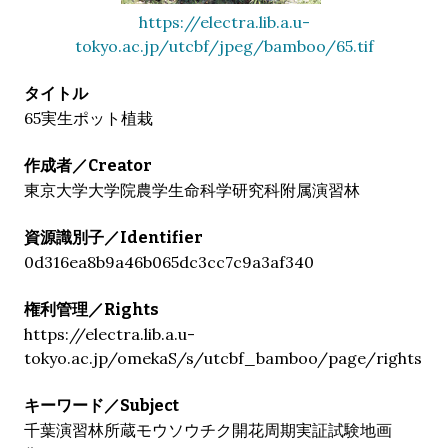
https://electra.lib.a.u-
tokyo.ac.jp/utcbf/jpeg/bamboo/65.tif
タイトル
65実生ポット植栽
作成者／Creator
東京大学大学院農学生命科学研究科附属演習林
資源識別子／Identifier
0d316ea8b9a46b065dc3cc7c9a3af340
権利管理／Rights
https://electra.lib.a.u-
tokyo.ac.jp/omekaS/s/utcbf_bamboo/page/rights
キーワード／Subject
千葉演習林所蔵モウソウチク開花周期実証試験地画