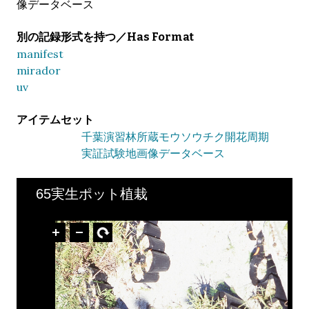
像データベース
別の記録形式を持つ／Has Format
manifest
mirador
uv
アイテムセット
千葉演習林所蔵モウソウチク開花周期
実証試験地画像データベース
65実生ポット植栽