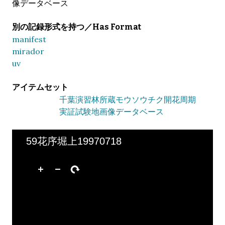
像データベース
別の記録形式を持つ／Has Format
manifest
mirador
uv
アイテムセット
千葉演習林所蔵モウソウチク開花周期
実証試験地画像データベース
59花序堀上19970718