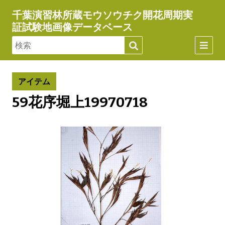
千葉演習林所蔵モウソウチク開花周期実
証試験地画像データベース
アイテム
59花序堀上19970718