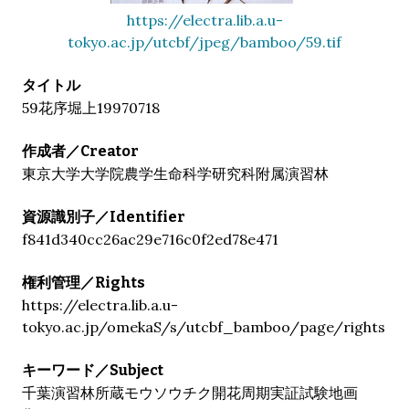
https://electra.lib.a.u-
tokyo.ac.jp/utcbf/jpeg/bamboo/59.tif
タイトル
59花序堀上19970718
作成者／Creator
東京大学大学院農学生命科学研究科附属演習林
資源識別子／Identifier
f841d340cc26ac29e716c0f2ed78e471
権利管理／Rights
https://electra.lib.a.u-
tokyo.ac.jp/omekaS/s/utcbf_bamboo/page/rights
キーワード／Subject
千葉演習林所蔵モウソウチク開花周期実証試験地画