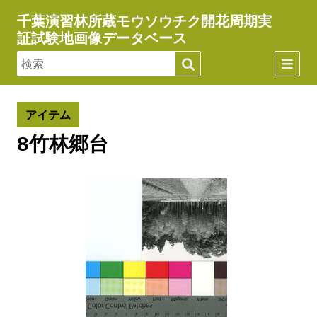
千葉演習林所蔵モウソウチク開花周期実
証試験地画像データベース
アイテム
8竹林郷台