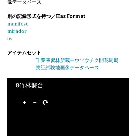
像データベース
別の記録形式を持つ／Has Format
manifest
mirador
uv
アイテムセット
千葉演習林所蔵モウソウチク開花周期
実証試験地画像データベース
8竹林郷台