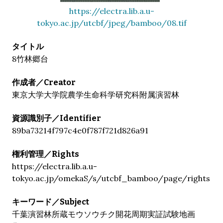
https://electra.lib.a.u-
tokyo.ac.jp/utcbf/jpeg/bamboo/08.tif
タイトル
8竹林郷台
作成者／Creator
東京大学大学院農学生命科学研究科附属演習林
資源識別子／Identifier
89ba73214f797c4e0f787f721d826a91
権利管理／Rights
https://electra.lib.a.u-
tokyo.ac.jp/omekaS/s/utcbf_bamboo/page/rights
キーワード／Subject
千葉演習林所蔵モウソウチク開花周期実証試験地画