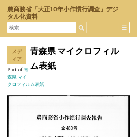
農商務省「大正10年小作慣行調査」デジ
タル化資料
青森県 マイクロフィル
メデ
ィア
ム表紙
Part of
青
森県 マイ
クロフィルム表紙