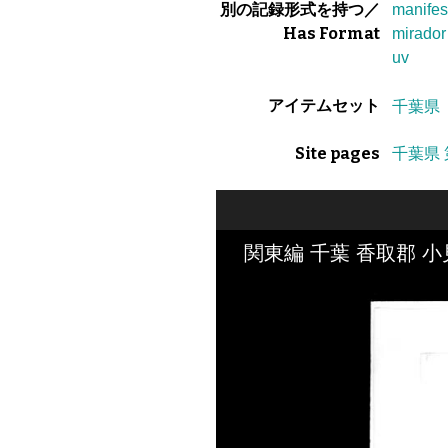
別の記録形式を持つ／
manifes
Has Format
mirador
uv
アイテムセット
千葉県
Site pages
千葉県 
関東編 千葉 香取郡 