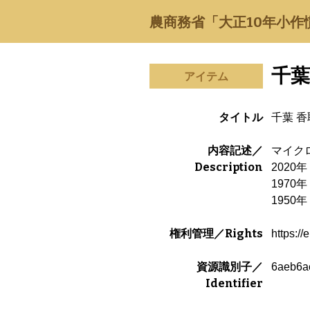
農商務省「大正10年小作
千葉
アイテム
タイトル
千葉 香
内容記述／
マイクロ
Description
202
197
195
権利管理／Rights
https://
資源識別子／
6aeb6a
Identifier