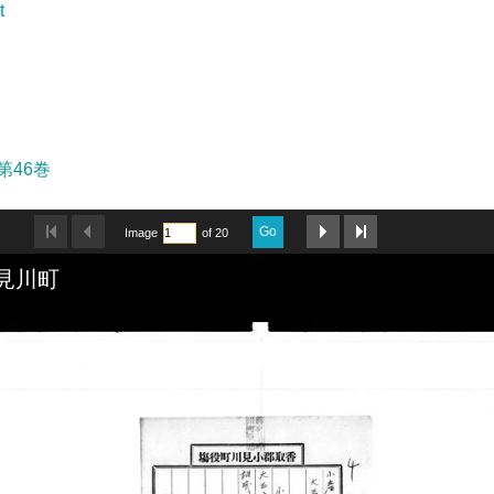
t
第46巻
Go
Image
of 20
小見川町