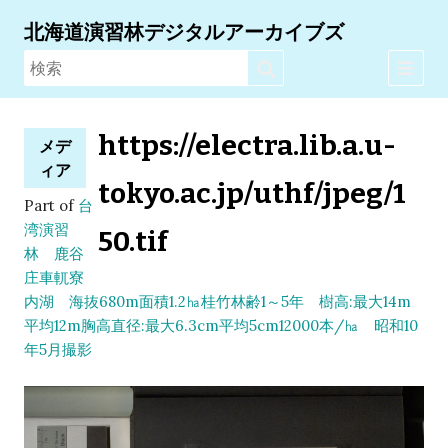
北海道演習林デジタルアーカイブズ
https://electra.lib.a.u-
メデ
ィア
tokyo.ac.jp/uthf/jpeg/1
Part of
台
湾演習
50.tif
林 鹿谷
庄車軏寮
内湖 海抜680m面積1.2㏊桂竹林齢1～5年 樹高:最大14m
平均12m胸高直径:最大6.3cm平均5cm12000本/㏊ 昭和10
年5月撮影