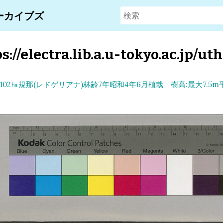
ーカイブズ
s://electra.lib.a.u-tokyo.ac.jp/uth
102㏊規那(レドゲリアナ)林齢7年昭和4年6月植栽 樹高:最大7.5m