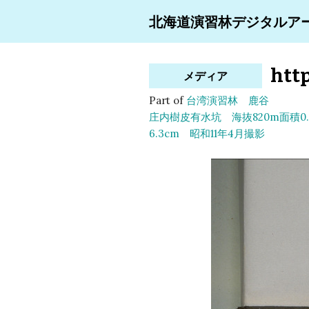
北海道演習林デジタルア
http
メディア
Part of
台湾演習林 鹿谷
庄内樹皮有水坑 海抜820m面積0.
6.3cm 昭和11年4月撮影