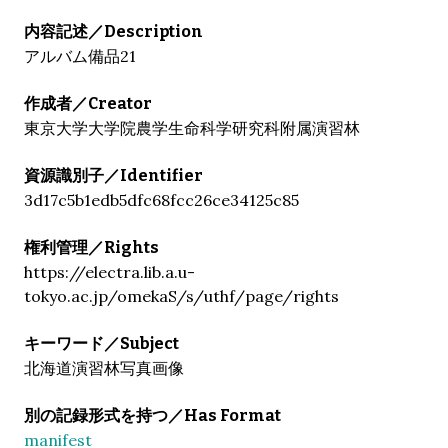
内容記述／Description
アルバム備品21
作成者／Creator
東京大学大学院農学生命科学研究科附属演習林
資源識別子／Identifier
3d17c5b1edb5dfc68fcc26ce34125c85
権利管理／Rights
https://electra.lib.a.u-
tokyo.ac.jp/omekaS/s/uthf/page/rights
キーワード／Subject
北海道演習林写真画像
別の記録形式を持つ／Has Format
manifest