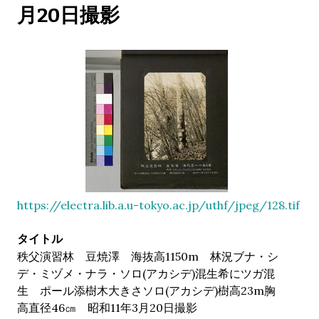
月20日撮影
https://electra.lib.a.u-tokyo.ac.jp/uthf/jpeg/128.tif
タイトル
秩父演習林 豆焼澤 海抜高1150m 林況ブナ・シ
デ・ミヅメ・ナラ・ソロ(アカシデ)混生希にツガ混
生 ポール添樹木大きさソロ(アカシデ)樹高23m胸
高直径46㎝ 昭和11年3月20日撮影