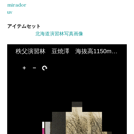
mirador
uv
アイテムセット
北海道演習林写真画像
秩父演習林 豆焼澤 海抜高1150m 林況ブナ・シデ・ミヅメ・ナラ・ソロ(アカシデ)混生希にツガ混生 ポール添樹木大きさソロ(アカシデ)樹高23m胸高直径46㎝ 昭和11年3月20日撮影