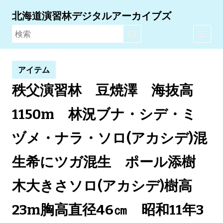
北海道演習林デジタルアーカイブズ
アイテム
秩父演習林 豆焼澤 海抜高
1150m 林況ブナ・シデ・ミ
ヅメ・ナラ・ソロ(アカシデ)混
生希にツガ混生 ポール添樹
木大きさソロ(アカシデ)樹高
23m胸高直径46㎝ 昭和11年3