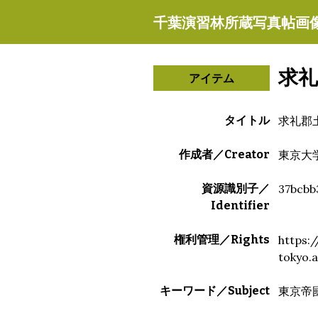
千葉演習林所蔵写真帖画
求
アイテム
タイトル
求礼郡
作成者／Creator
東京大
資源識別子／
37bcbb
Identifier
権利管理／Rights
https:/
tokyo.
キーワード／Subject
東京帝