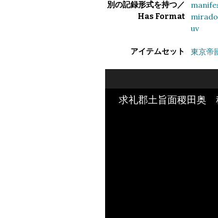
別の記録形式を持つ／
manife
Has Format
mirado
uv
アイテムセット
東京帝
求礼郡土旨面稷田奥 