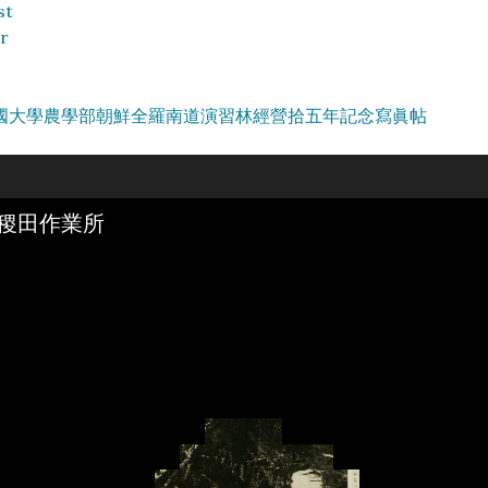
st
r
國大學農學部朝鮮全羅南道演習林經營拾五年記念寫眞帖
稷田作業所