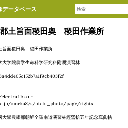
像データベース
礼郡土旨面稷田奥 稷田作業所
土旨面稷田奥 稷田作業所
学大学院農学生命科学研究科附属演習林
3a4dd405c152b7a1f9cb403f2f
/electra.lib.a.u-
ac.jp/omekaS/s/utcbf_photo/page/rights
國大學農學部朝鮮全羅南道演習林經營拾五年記念寫眞帖