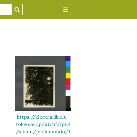
https://electra.lib.a.u-
tokyo.ac.jp/utcbf/jpeg
/album/jeollanamdo/1