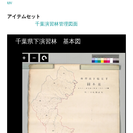
uv
アイテムセット
千葉演習林管理図面
千葉県下演習林 基本図