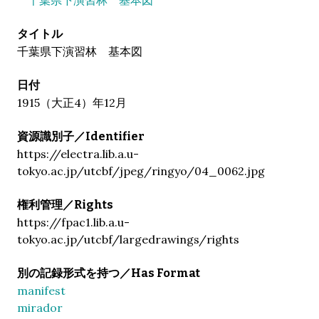
タイトル
千葉県下演習林 基本図
日付
1915（大正4）年12月
資源識別子／Identifier
https://electra.lib.a.u-
tokyo.ac.jp/utcbf/jpeg/ringyo/04_0062.jpg
権利管理／Rights
https://fpac1.lib.a.u-
tokyo.ac.jp/utcbf/largedrawings/rights
別の記録形式を持つ／Has Format
manifest
mirador