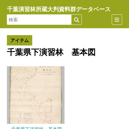
千葉演習林所蔵大判資料群データベース
アイテム
千葉県下演習林 基本図
千葉県下演習林 基本図