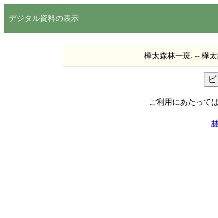
デジタル資料の表示
樺太森林一斑. -- 樺太庁, 19
ご利用にあたって