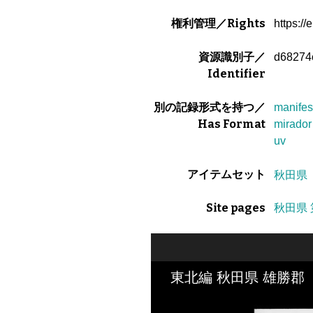
権利管理／Rights
https://
資源識別子／
d68274
Identifier
別の記録形式を持つ／
manifes
Has Format
mirador
uv
アイテムセット
秋田県
Site pages
秋田県 
東北編 秋田県 雄勝郡