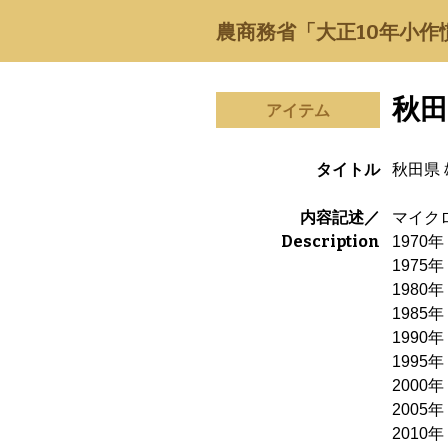
農商務省「大正10年小作
秋田
アイテム
タイトル
秋田県
内容記述／
マイクロ
Description
197
197
198
198
199
199
200
200
201