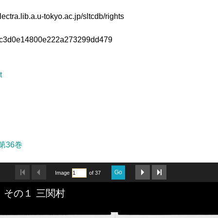
electra.lib.a.u-tokyo.ac.jp/sltcdb/rights
c3d0e14800e222a273299dd479
t
第36巻
Go
Image
of 37
 その１ 三関村