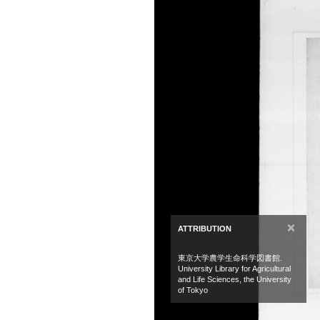
×
ATTRIBUTION
東京大学農学生命科学図書館.
University Library for Agricultural
and Life Sciences, the University
of Tokyo